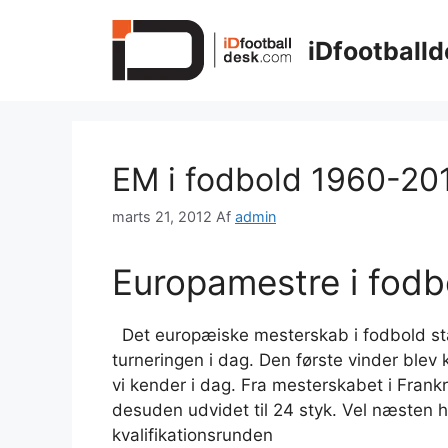
Hop
til
iDfootballd
indhold
EM i fodbold 1960-20
marts 21, 2012
Af
admin
Europamestre i fod
Det europæiske mesterskab i fodbold sta
turneringen i dag. Den første vinder blev k
vi kender i dag. Fra mesterskabet i Frankr
desuden udvidet til 24 styk. Vel næsten h
kvalifikationsrunden