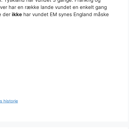
af. Tyskland har vundet 3 gange. Frankrig og
ver har en række lande vundet en enkelt gang
e der
ikke
har vundet EM synes England måske
s historie