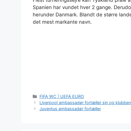
Flest turneringssejre kan Tyskland prale 
Spanien har vundet hver 2 gange. Derudo
herunder Danmark. Blandt de større land
det mest markante navn.
Kategorier
FIFA WC | UEFA EURO
Liverpool ambassadør fortæller sin og klubben
Juventus ambassadør fortæller