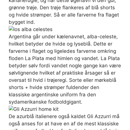
kanariefugle, og har dette øgenavn vi den gul,
grønne trøje. Den trøje flankeres af blå shorts
og hvide strømper. Så er alle farverne fra flaget
bygget ind.
Argentina går under kælenavnet, alba-celeste,
hvilket betyder de hvide og lyseblå. Dette er
farverne i flaget og ligeledes farverne omkring
floden La Plata med himlen og vandet. La Plata
betyder sølv fordi vandet nogle gange kan være
sølvlignende hvilket af praktiske årsager så er
oversat til hvid i trøjeregi. Sorte eller mørkeblå
shorts + hvide strømper fuldender den
klassiske argentinske uniform fra den
sydamerikanske fodboldgigant.
De azurblå italienere også kaldet Gli Azzurri må
også anses for at have en af de mest klassiske