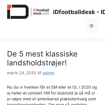
Hop
til
iDfootballdesk - 
indhold
Menu
De 5 mest klassiske
landsholdstrøjer!
marts 24, 2020
Af
admin
Nu da vi hverken får et EM eller et OL i 2020 og
ej heller et udvidet VM for klubhold ja så må vi
jo nøjes med et amerikansk præsidentvalg som
hovedbegivenheden. Om man så omfatter