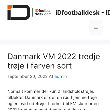
Hop
til
iDfootballdesk - 
indhold
Menu
Danmark VM 2022 tredje
trøje i farven sort
september 20, 2022
Af
admin
Normalt kommer der kun 2 landsholdstrøjer. I
tilfældet Danmark er det en rød hjemme trøje
og en hvid udetrøje. I forhold til EM slutrunden
2021 brød man med denne tradition og