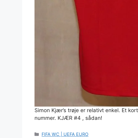
Simon Kjær’s trøje er relativt enkel. Et k
nummer. KJÆR #4 , sådan!
Kategorier
FIFA WC | UEFA EURO