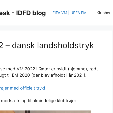
esk - IDFD blog
FIFA VM | UEFA EM
Klubber
 – dansk landsholdstryk
else med VM 2022 i Qatar er hvidt (hjemme), rødt
t til EM 2020 (der blev afholdt i år 2021).
jer med officielt tryk!
modsætning til almindelige klubtrøjer.