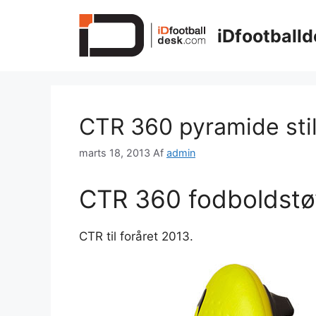
Hop
til
iDfootballd
indhold
CTR 360 pyramide sti
marts 18, 2013
Af
admin
CTR 360 fodboldstøv
CTR til foråret 2013.