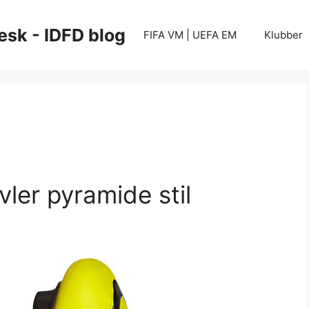
esk - IDFD blog
FIFA VM | UEFA EM
Klubber
l
ler pyramide stil