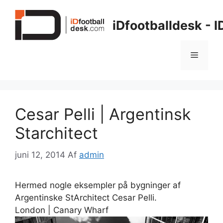
Hop
til
iDfootballdesk - 
indhold
Menu
Cesar Pelli | Argentinsk
Starchitect
juni 12, 2014
Af
admin
Hermed nogle eksempler på bygninger af
Argentinske StArchitect Cesar Pelli.
London | Canary Wharf