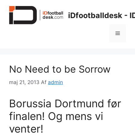
Hop
til
iDfootballdesk - 
indhold
Menu
No Need to be Sorrow
maj 21, 2013
Af
admin
Borussia Dortmund før
finalen! Og mens vi
venter!