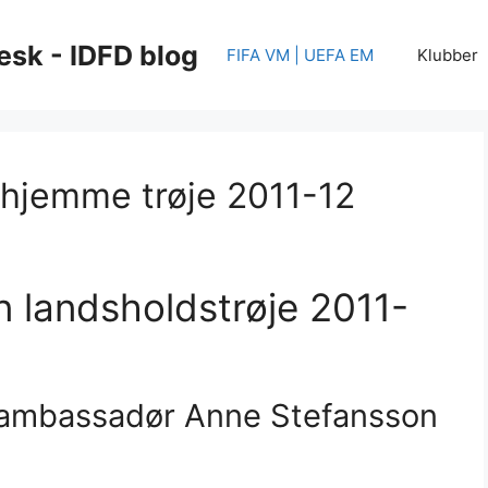
esk - IDFD blog
FIFA VM | UEFA EM
Klubber
 hjemme trøje 2011-12
n landsholdstrøje 2011-
sambassadør Anne Stefansson