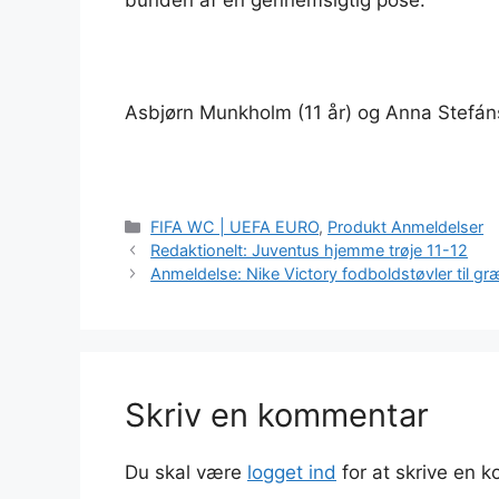
Asbjørn Munkholm (11 år) og Anna Stefá
Kategorier
FIFA WC | UEFA EURO
,
Produkt Anmeldelser
Redaktionelt: Juventus hjemme trøje 11-12
Anmeldelse: Nike Victory fodboldstøvler til g
Skriv en kommentar
Du skal være
logget ind
for at skrive en 