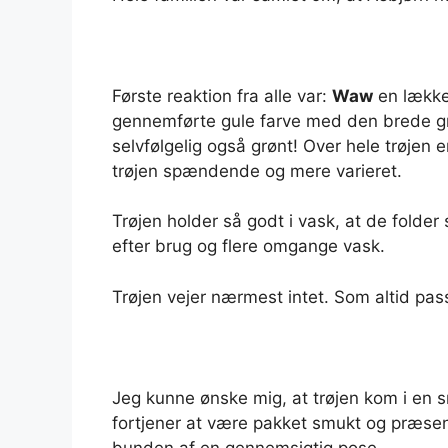
Første reaktion fra alle var:
Waw
en lækker
gennemførte gule farve med den brede gr
selvfølgelig også grønt! Over hele trøjen er
trøjen spændende og mere varieret.
Trøjen holder så godt i vask, at de folde
efter brug og flere omgange vask.
Trøjen vejer nærmest intet. Som altid pas
Jeg kunne ønske mig, at trøjen kom i en 
fortjener at være pakket smukt og præsent
bunden af en gennemsigtig pose.