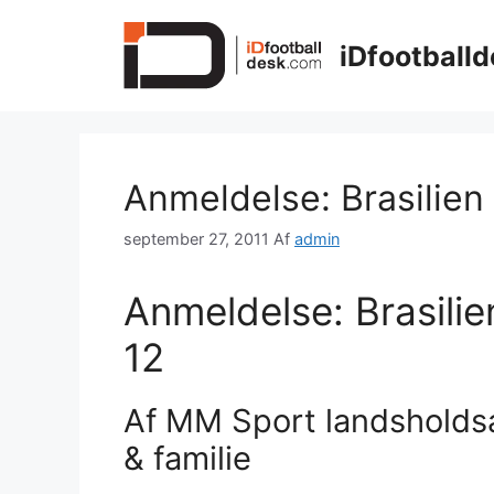
Hop
til
iDfootballd
indhold
Anmeldelse: Brasilien
september 27, 2011
Af
admin
Anmeldelse: Brasilie
12
Af MM Sport landshold
& familie