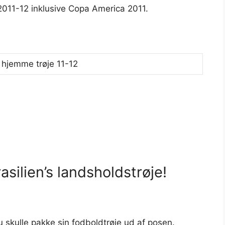
2011-12 inklusive Copa America 2011.
silien’s landsholdstrøje!
u skulle pakke sin fodboldtrøje ud af posen.