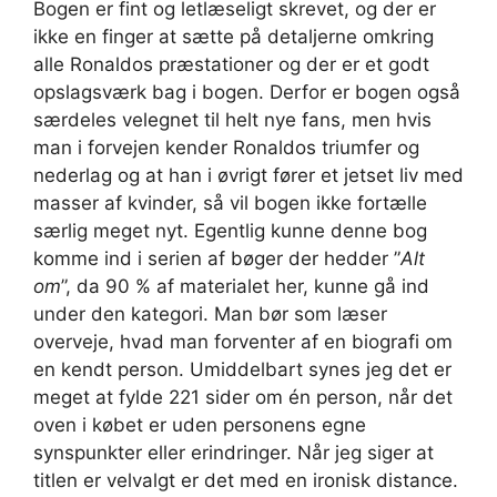
Bogen er fint og letlæseligt skrevet, og der er
ikke en finger at sætte på detaljerne omkring
alle Ronaldos præstationer og der er et godt
opslagsværk bag i bogen. Derfor er bogen også
særdeles velegnet til helt nye fans, men hvis
man i forvejen kender Ronaldos triumfer og
nederlag og at han i øvrigt fører et jetset liv med
masser af kvinder, så vil bogen ikke fortælle
særlig meget nyt. Egentlig kunne denne bog
komme ind i serien af bøger der hedder ”
Alt
om
”, da 90 % af materialet her, kunne gå ind
under den kategori. Man bør som læser
overveje, hvad man forventer af en biografi om
en kendt person. Umiddelbart synes jeg det er
meget at fylde 221 sider om én person, når det
oven i købet er uden personens egne
synspunkter eller erindringer. Når jeg siger at
titlen er velvalgt er det med en ironisk distance.