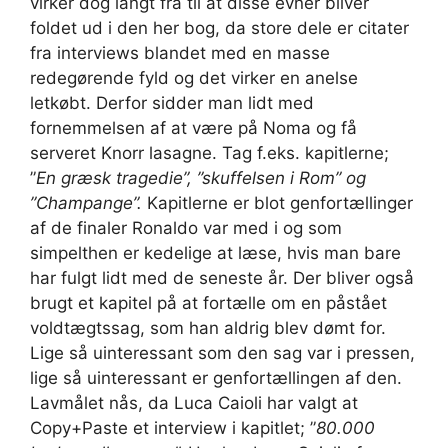
virker dog langt fra til at disse evner bliver
foldet ud i den her bog, da store dele er citater
fra interviews blandet med en masse
redegørende fyld og det virker en anelse
letkøbt. Derfor sidder man lidt med
fornemmelsen af at være på Noma og få
serveret Knorr lasagne. Tag f.eks. kapitlerne;
”
En græsk tragedie”, ”skuffelsen i Rom” og
”Champange”.
Kapitlerne er blot genfortællinger
af de finaler Ronaldo var med i og som
simpelthen er kedelige at læse, hvis man bare
har fulgt lidt med de seneste år. Der bliver også
brugt et kapitel på at fortælle om en påstået
voldtægtssag, som han aldrig blev dømt for.
Lige så uinteressant som den sag var i pressen,
lige så uinteressant er genfortællingen af den.
Lavmålet nås, da Luca Caioli har valgt at
Copy+Paste et interview i kapitlet; ”
80.000