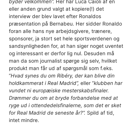
byder velkommen”.
Her har Luca Caioli af en
eller anden grund valgt at kopiere(!) det
interview der blev lavet efter Ronaldos
præsentation på Bernabeu. Her sidder Ronaldo
foran alle hans nye arbejdsgivere, trænere,
sponsorer, ja stort set hele sportsverdenen og
sandsynligheden for, at han siger noget uventet
og interessant er derfor lig nul. Desuden må
man da som journalist spørge sig selv, hvilket
produkt man får ud af spørgsmål som f.eks.
”
Hvad synes du om Ribéry, der kan blive din
holdkammerat i Real Madrid”,
eller ”
klubben har
vundet ni europæiske mesterskabsfinaler.
Drømmer du om at bryde forbandelse med at
ryge ud i ottendedelsfinalerne, som det er sket
for Real Madrid de seneste år?”.
Spild af tid,
intet mindre.