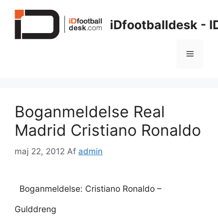
Hop
til
iDfootballdesk - 
indhold
Menu
Boganmeldelse Real
Madrid Cristiano Ronaldo
maj 22, 2012
Af
admin
Boganmeldelse: Cristiano Ronaldo –
Gulddreng