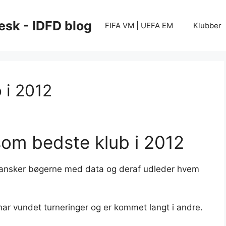
esk - IDFD blog
FIFA VM | UEFA EM
Klubber
 i 2012
som bedste klub i 2012
 gransker bøgerne med data og deraf udleder hvem
har vundet turneringer og er kommet langt i andre.