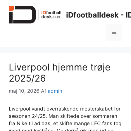
Hop
til
iDfootballdesk - 
indhold
Menu
Liverpool hjemme trøje
2025/26
maj 10, 2026
Af
admin
Liverpool vandt overraskende mesterskabet for
sæsonen 24/25. Man skiftede over sommeren
fra Nike til adidas, et skifte mange LFC fans tog
imod med kyshånd. Og derpå gik man ud og