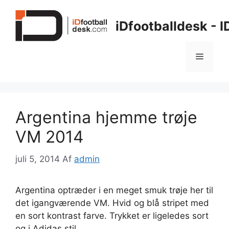
Hop
til
iDfootballdesk - 
indhold
Menu
Argentina hjemme trøje
VM 2014
juli 5, 2014
Af
admin
Argentina optræder i en meget smuk trøje her til
det igangværende VM. Hvid og blå stripet med
en sort kontrast farve. Trykket er ligeledes sort
og i Adidas stil.