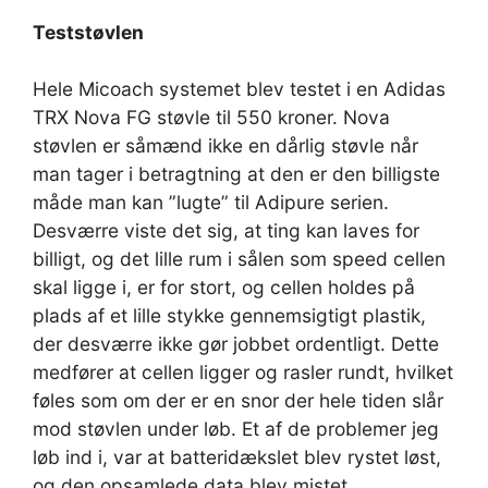
Teststøvlen
Hele Micoach systemet blev testet i en Adidas
TRX Nova FG støvle til 550 kroner. Nova
støvlen er såmænd ikke en dårlig støvle når
man tager i betragtning at den er den billigste
måde man kan ”lugte” til Adipure serien.
Desværre viste det sig, at ting kan laves for
billigt, og det lille rum i sålen som speed cellen
skal ligge i, er for stort, og cellen holdes på
plads af et lille stykke gennemsigtigt plastik,
der desværre ikke gør jobbet ordentligt. Dette
medfører at cellen ligger og rasler rundt, hvilket
føles som om der er en snor der hele tiden slår
mod støvlen under løb. Et af de problemer jeg
løb ind i, var at batteridækslet blev rystet løst,
og den opsamlede data blev mistet.