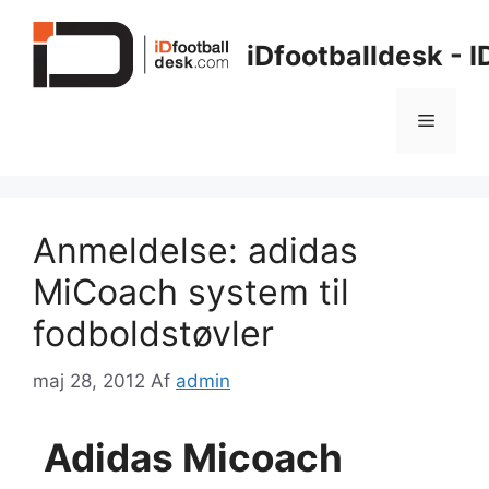
Hop
til
iDfootballdesk - 
indhold
Menu
Anmeldelse: adidas
MiCoach system til
fodboldstøvler
maj 28, 2012
Af
admin
Adidas Micoach