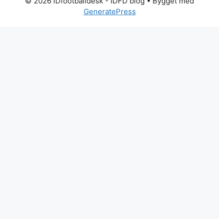
© 2026 iDfootballdesk - IDFD blog
• Bygget med
GeneratePress