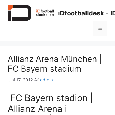
Hop
til
iDfootballdesk - 
indhold
Menu
Allianz Arena München |
FC Bayern stadium
juni 17, 2012
Af
admin
FC Bayern stadion |
Allianz Arena i