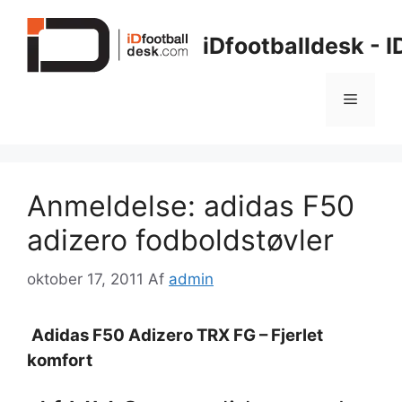
Hop
til
iDfootballdesk - 
indhold
Menu
Anmeldelse: adidas F50
adizero fodboldstøvler
oktober 17, 2011
Af
admin
Adidas F50 Adizero TRX FG – Fjerlet
komfort