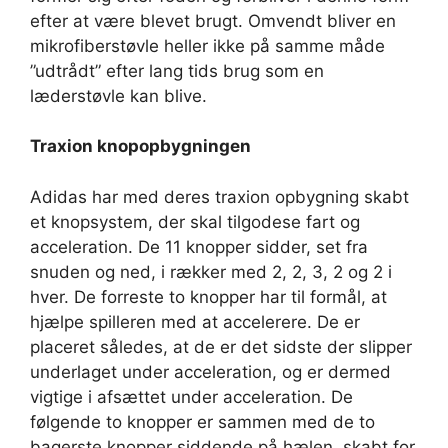
efter at være blevet brugt. Omvendt bliver en
mikrofiberstøvle heller ikke på samme måde
”udtrådt” efter lang tids brug som en
læderstøvle kan blive.
Traxion knopopbygningen
Adidas har med deres traxion opbygning skabt
et knopsystem, der skal tilgodese fart og
acceleration. De 11 knopper sidder, set fra
snuden og ned, i rækker med 2, 2, 3, 2 og 2 i
hver. De forreste to knopper har til formål, at
hjælpe spilleren med at accelerere. De er
placeret således, at de er det sidste der slipper
underlaget under acceleration, og er dermed
vigtige i afsættet under acceleration. De
følgende to knopper er sammen med de to
bagerste knopper siddende på hælen, skabt for