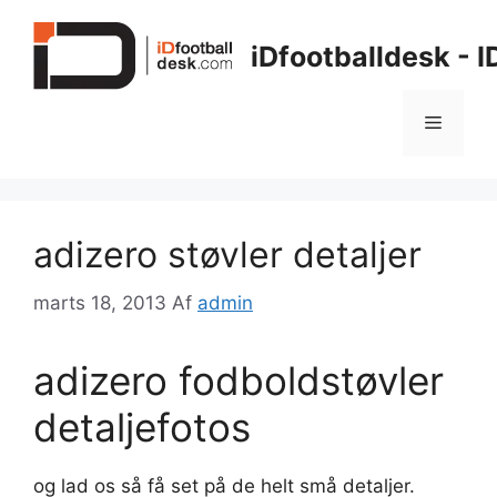
Hop
til
iDfootballdesk - 
indhold
Menu
adizero støvler detaljer
marts 18, 2013
Af
admin
adizero fodboldstøvler
detaljefotos
og lad os så få set på de helt små detaljer.