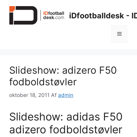
Hop
til
iDfootballdesk - 
indhold
Menu
Slideshow: adizero F50
fodboldstøvler
oktober 18, 2011
Af
admin
Slideshow: adidas F50
adizero fodboldstøvler