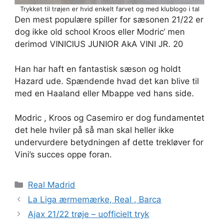
Trykket til trøjen er hvid enkelt farvet og med klublogo i tal
Den mest populære spiller for sæsonen 21/22 er
dog ikke old school Kroos eller Modric’ men
derimod VINICIUS JUNIOR AkA VINI JR. 20
Han har haft en fantastisk sæson og holdt
Hazard ude. Spændende hvad det kan blive til
med en Haaland eller Mbappe ved hans side.
Modric , Kroos og Casemiro er dog fundamentet
det hele hviler på så man skal heller ikke
undervurdere betydningen af dette trekløver for
Vini’s succes oppe foran.
Kategorier
Real Madrid
La Liga ærmemærke, Real , Barca
Ajax 21/22 trøje – uofficielt tryk