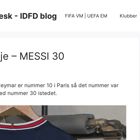
esk - IDFD blog
FIFA VM | UEFA EM
Klubber
je – MESSI 30
. Neymar er nummer 10 i Paris så det nummer var
med nummer 30 istedet.