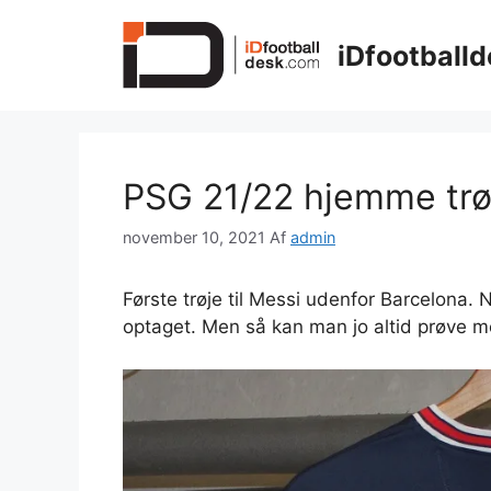
Hop
til
iDfootballd
indhold
PSG 21/22 hjemme trø
november 10, 2021
Af
admin
Første trøje til Messi udenfor Barcelona
optaget. Men så kan man jo altid prøve 