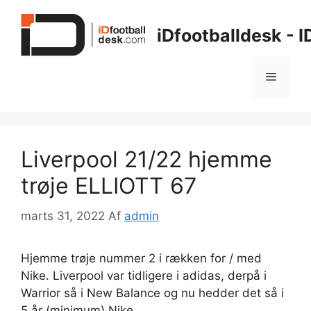
Hop
til
iDfootballdesk - 
indhold
Menu
Liverpool 21/22 hjemme
trøje ELLIOTT 67
marts 31, 2022
Af
admin
Hjemme trøje nummer 2 i rækken for / med
Nike. Liverpool var tidligere i adidas, derpå i
Warrior så i New Balance og nu hedder det så i
5 år (minimum) Nike.