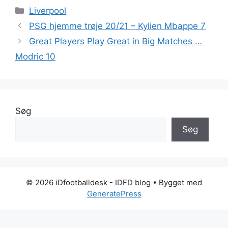
Kategorier
Liverpool
PSG hjemme trøje 20/21 – Kylien Mbappe 7
Great Players Play Great in Big Matches …
Modric 10
Søg
Søg
© 2026 iDfootballdesk - IDFD blog
• Bygget med
GeneratePress