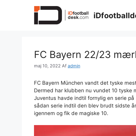
Hop
til
iDfootballd
indhold
FC Bayern 22/23 mær
maj 10, 2022
Af
admin
FC Bayern München vandt det tyske mes
Dermed har klubben nu vundet 10 tyske mes
Juventus havde indtil fornylig en serie p
sådan serie indtil den blev brudt sidste 
igennem og fik de magiske 10.