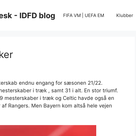
esk - IDFD blog
FIFA VM | UEFA EM
Klubber
ker
terskab endnu engang for sæsonen 21/22.
terskaber i træk , samt 31 i alt. En stor triumf.
å 9 mesterskaber i træk og Celtic havde også en
år af Rangers. Men Bayern kom altså hele vejen