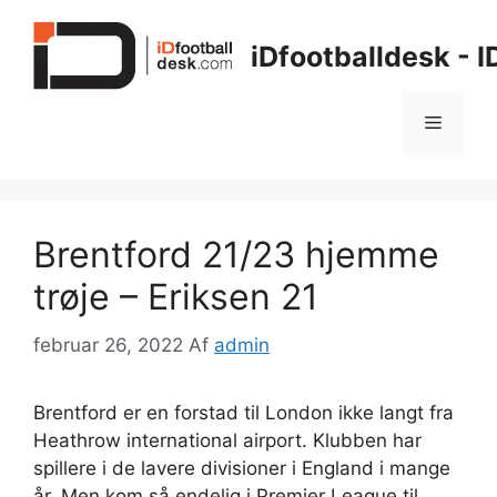
Hop
til
iDfootballdesk - 
indhold
Menu
Brentford 21/23 hjemme
trøje – Eriksen 21
februar 26, 2022
Af
admin
Brentford er en forstad til London ikke langt fra
Heathrow international airport. Klubben har
spillere i de lavere divisioner i England i mange
år. Men kom så endelig i Premier League til