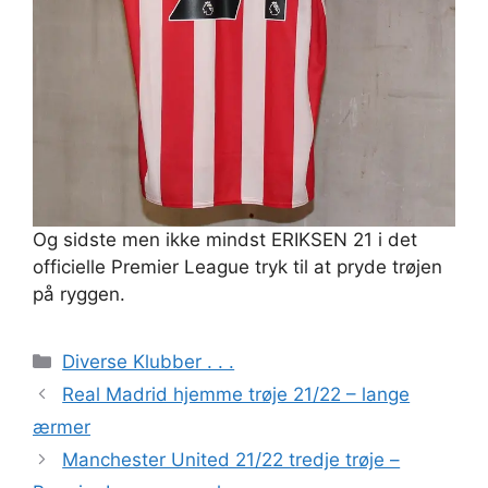
Og sidste men ikke mindst ERIKSEN 21 i det
officielle Premier League tryk til at pryde trøjen
på ryggen.
Kategorier
Diverse Klubber . . .
Real Madrid hjemme trøje 21/22 – lange
ærmer
Manchester United 21/22 tredje trøje –