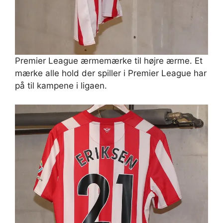
Premier League ærmemærke til højre ærme. Et
mærke alle hold der spiller i Premier League har
på til kampene i ligaen.