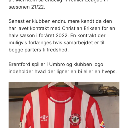
sæsonen 21/22.
Senest er klubben endnu mere kendt da den
har lavet kontrakt med Christian Eriksen for en
halv sæson i foråret 2022. En kontrakt der
muligvis forlænges hvis samarbejdet er til
begge parters tilfredshed.
Brentford spiller i Umbro og klubben logo
indeholder hvad der ligner en bi eller en hveps.