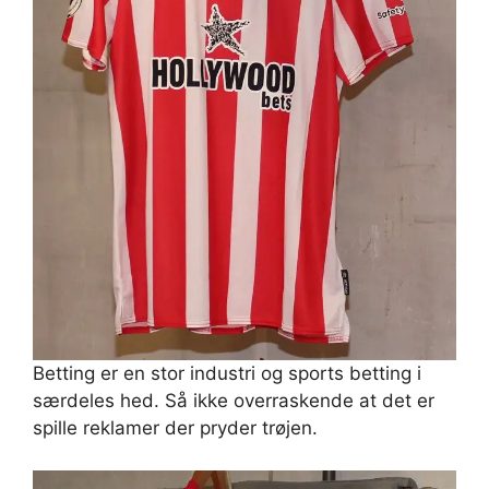
Betting er en stor industri og sports betting i
særdeles hed. Så ikke overraskende at det er
spille reklamer der pryder trøjen.