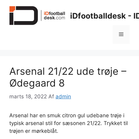
Hop
til
iDfootballdesk - 
indhold
Menu
Arsenal 21/22 ude trøje –
Ødegaard 8
marts 18, 2022
Af
admin
Arsenal har en smuk citron gul udebane trøje i
typisk arsenal stil for sæsonen 21/22. Trykket til
trøjen er mørkeblåt.