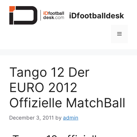
Skip
to
iDfootballdesk
content
Menu
Tango 12 Der
EURO 2012
Offizielle MatchBall
December 3, 2011
by
admin