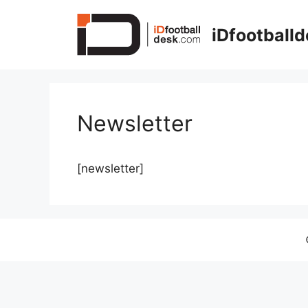
Hop
til
iDfootballd
indhold
Newsletter
[newsletter]