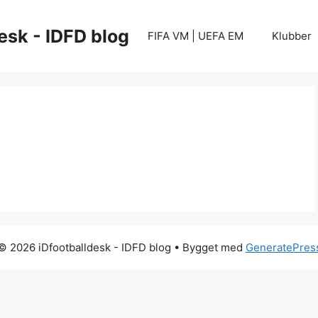
esk - IDFD blog
FIFA VM | UEFA EM
Klubber
© 2026 iDfootballdesk - IDFD blog
• Bygget med
GeneratePres