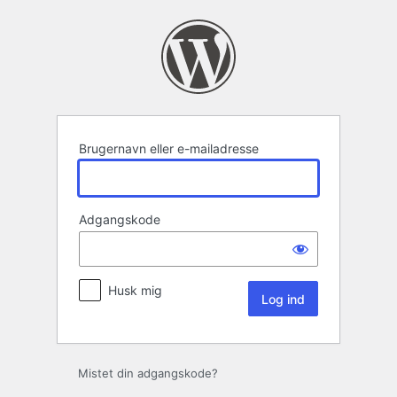
Log
ind
Brugernavn eller e-mailadresse
Adgangskode
Husk mig
Mistet din adgangskode?