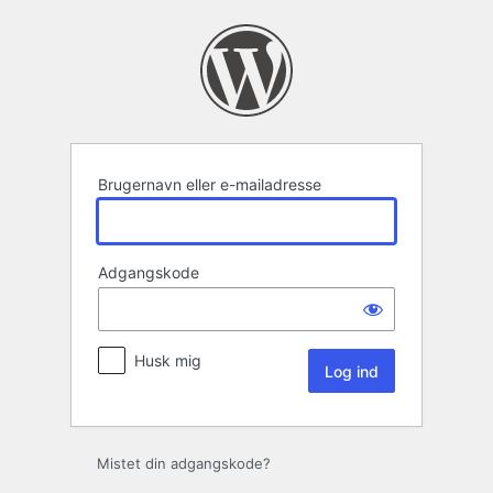
Log
ind
Brugernavn eller e-mailadresse
Adgangskode
Husk mig
Mistet din adgangskode?